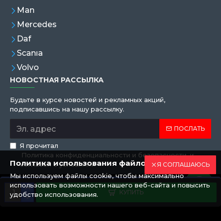
Man
Mercedes
Daf
Scanıa
Volvo
НОВОСТНАЯ РАССЫЛКА
Будьте в курсе новостей и рекламных акций,
подписавшись на нашу рассылку.
ПОСЛАТЬ
Я прочитал
Политика конфиденциальности и безопасности
и
Политика использования файлов cookie
согласен с условиями
Я СОГЛАШАЮСЬ
Мы используем файлы cookie, чтобы максимально
использовать возможности нашего веб-сайта и повысить
Copyright © 2019,Eren Hortum, All Rights Reserved
КУПИТЬ
удобство использования.