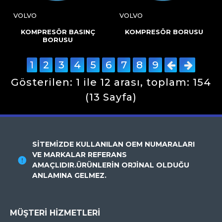
VOLVO
VOLVO
KOMPRESÖR BASINÇ
KOMPRESÖR BORUSU
BORUSU
1
2
3
4
5
6
7
8
9
Gösterilen: 1 ile 12 arası, toplam: 154
(13 Sayfa)
SİTEMİZDE KULLANILAN OEM NUMARALARI
VE MARKALAR REFERANS
AMAÇLIDIR.ÜRÜNLERİN ORJİNAL OLDUĞU
ANLAMINA GELMEZ.
MÜŞTERI HIZMETLERI