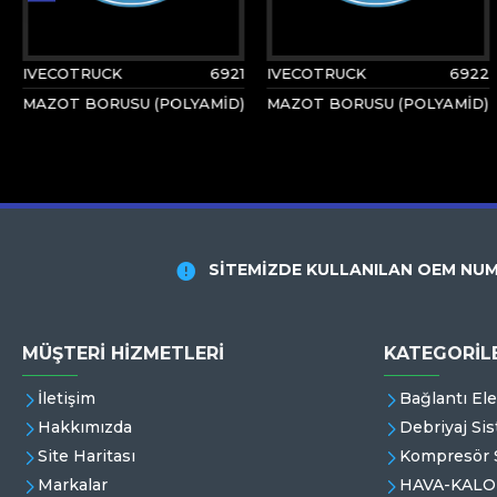
IVECOTRUCK
6921
IVECOTRUCK
6922
MAZOT BORUSU (POLYAMİD)
MAZOT BORUSU (POLYAMİD)
SİTEMİZDE KULLANILAN OEM NUM
MÜŞTERI HIZMETLERI
KATEGORİL
İletişim
Bağlantı El
Hakkımızda
Debriyaj Sis
Site Haritası
Kompresör S
Markalar
HAVA-KALO