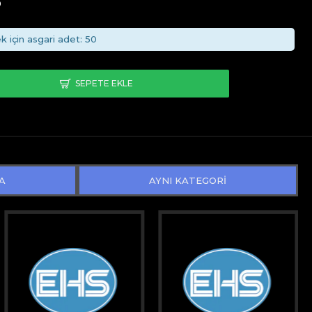
9
k için asgari adet: 50
SEPETE EKLE
A
AYNI KATEGORİ