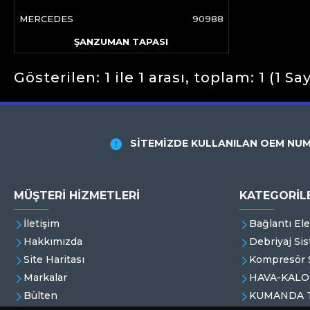
MERCEDES
90988
ŞANZUMAN TAPASI
Gösterilen: 1 ile 1 arası, toplam: 1 (1 Sa
SİTEMİZDE KULLANILAN OEM NUM
MÜŞTERI HIZMETLERI
KATEGORİL
İletişim
Bağlantı El
Hakkımızda
Debriyaj Sis
Site Haritası
Kompresör S
Markalar
HAVA-KALO
Bülten
KUMANDA T