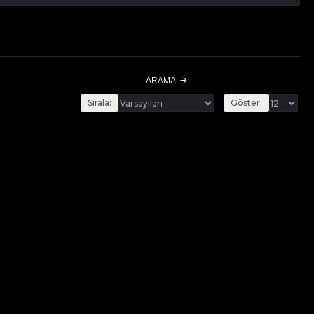
ARAMA
Sırala:
Göster: