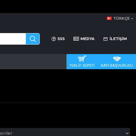
TÜRKÇE
SSS
MEDYA
İLETİŞİM
TEKLİF SEPETİ
BAYİ BAŞVURUSU