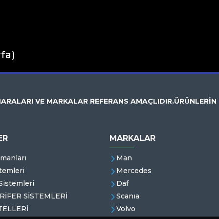
yfa)
ARALARI VE MARKALAR REFERANS AMAÇLIDIR.ÜRÜNLERİN
ER
MARKALAR
emanları
Man
temleri
Mercedes
istemleri
Daf
RİFER SİSTEMLERİ
Scanıa
ELLERİ
Volvo