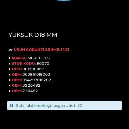
YÜKSÜK D18 MM
ÜRÜN GÖRÜNTÜLENME: 1423
MERCEDES
MARKA:
90070
STOK KODU:
0019901167
OEM:
003861018003
OEM:
074297018202
OEM:
0226482
OEM:
226482
OEM:
Satın alabilmek için asgari adet: 50