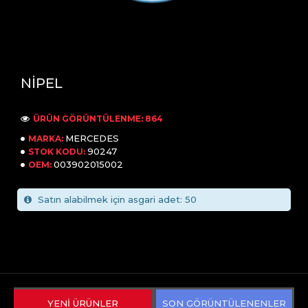
NİPEL
ÜRÜN GÖRÜNTÜLENME: 864
MERCEDES
MARKA:
90247
STOK KODU:
003902015002
OEM:
Satın alabilmek için asgari adet: 50
YENİ ÜRÜNLER
SON GÖRÜNTÜLENENLER