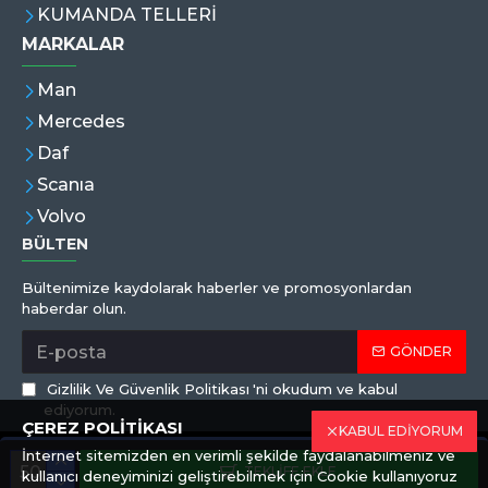
KUMANDA TELLERİ
MARKALAR
Man
Mercedes
Daf
Scanıa
Volvo
BÜLTEN
Bültenimize kaydolarak haberler ve promosyonlardan
haberdar olun.
GÖNDER
Gizlilik Ve Güvenlik Politikası
'ni okudum ve kabul
ediyorum.
ÇEREZ POLİTİKASI
KABUL EDİYORUM
İnternet sitemizden en verimli şekilde faydalanabilmeniz ve
Copyright © 2019,Eren Hortum, Tüm Hakları Saklıdır
TEKLIFE EKLE
kullanıcı deneyiminizi geliştirebilmek için Cookie kullanıyoruz