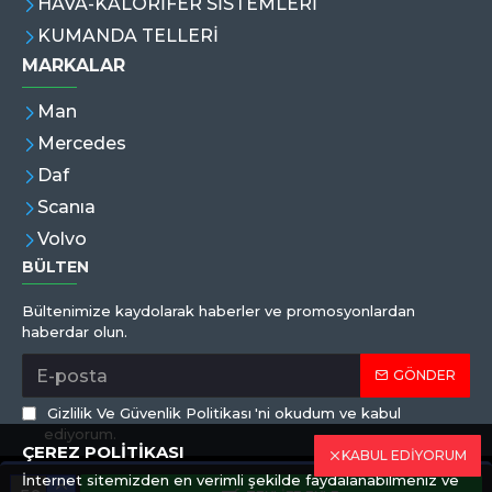
HAVA-KALORİFER SİSTEMLERİ
KUMANDA TELLERİ
MARKALAR
Man
Mercedes
Daf
Scanıa
Volvo
BÜLTEN
Bültenimize kaydolarak haberler ve promosyonlardan
haberdar olun.
GÖNDER
Gizlilik Ve Güvenlik Politikası
'ni okudum ve kabul
ediyorum.
ÇEREZ POLİTİKASI
KABUL EDİYORUM
İnternet sitemizden en verimli şekilde faydalanabilmeniz ve