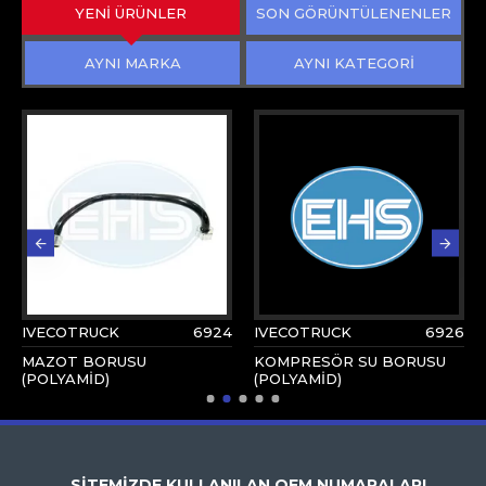
YENİ ÜRÜNLER
SON GÖRÜNTÜLENENLER
AYNI MARKA
AYNI KATEGORİ
IVECOTRUCK
6924
IVECOTRUCK
6926
MAZOT BORUSU
KOMPRESÖR SU BORUSU
(POLYAMİD)
(POLYAMİD)
SİTEMİZDE KULLANILAN OEM NUMARALARI