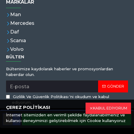
MARKALAR
Man
Mercedes
Daf
Scanıa
Volvo
BÜLTEN
Bültenimize kaydolarak haberler ve promosyonlardan
haberdar olun.
GÖNDER
Gizlilik Ve Güvenlik Politikası
'ni okudum ve kabul
ediyorum.
ÇEREZ POLİTİKASI
KABUL EDİYORUM
İnternet sitemizden en verimli şekilde faydalanabilmeniz ve
Copyright © 2019,Eren Hortum, Tüm Hakları Saklıdır
SEPETE EKLE
kullanıcı deneyiminizi geliştirebilmek için Cookie kullanıyoruz