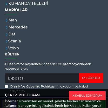
KUMANDA TELLERİ
MARKALAR
Man
Mercedes
Daf
Scanıa
Volvo
BÜLTEN
Bültenimize kaydolarak haberler ve promosyonlardan
haberdar olun.
GÖNDER
Gizlilik Ve Güvenlik Politikası
'ni okudum ve kabul
ediyorum.
ÇEREZ POLİTİKASI
KABUL EDİYORUM
İnternet sitemizden en verimli şekilde faydalanabilmeniz ve
Copyright © 2019,Eren Hortum, Tüm Hakları Saklıdır
SEPETE EKLE
kullanıcı deneyiminizi geliştirebilmek için Cookie kullanıyoruz