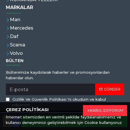
MARKALAR
Man
Mercedes
Daf
Scanıa
Volvo
BÜLTEN
Bültenimize kaydolarak haberler ve promosyonlardan
haberdar olun.
GÖNDER
Gizlilik Ve Güvenlik Politikası
'ni okudum ve kabul
ediyorum.
ÇEREZ POLİTİKASI
KABUL EDİYORUM
İnternet sitemizden en verimli şekilde faydalanabilmeniz ve
Copyright © 2019,Eren Hortum, Tüm Hakları Saklıdır
SEPETE EKLE
kullanıcı deneyiminizi geliştirebilmek için Cookie kullanıyoruz