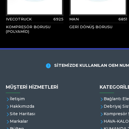
IVECOTRUCK
6925
MAN
6851
KOMPRESÖR BORUSU
GERİ DÖNÜŞ BORUSU
(POLYAMİD)
SİTEMİZDE KULLANILAN OEM NUM
MÜŞTERI HIZMETLERI
KATEGORİL
İletişim
Bağlantı El
Hakkımızda
Debriyaj Sis
Site Haritası
Kompresör S
Markalar
HAVA-KALO
Bülten
KUMANDA T