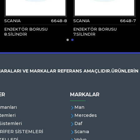
SCANIA
6648-8
SCANIA
6648-7
ENJEKTÖR BORUSU
ENJEKTÖR BORUSU
8.SİLİNDİR
7.SİLİNDİR
ARALARI VE MARKALAR REFERANS AMAÇLIDIR.ÜRÜNLERİN
ER
MARKALAR
emanları
Man
temleri
Mercedes
istemleri
Daf
RİFER SİSTEMLERİ
Scanıa
ELLERİ
Volvo