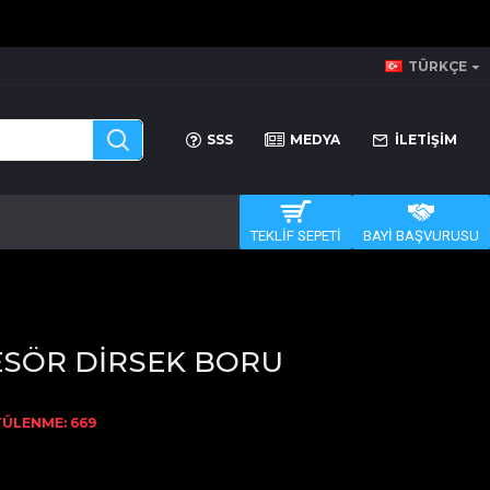
TÜRKÇE
SSS
MEDYA
İLETİŞİM
TEKLİF SEPETİ
BAYİ BAŞVURUSU
SÖR DİRSEK BORU
ÜLENME: 669