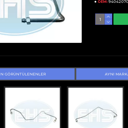
9404207
OEM:
N GÖRÜNTÜLENENLER
AYNI MARK