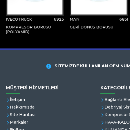
IVECOTRUCK
6925
MAN
6851
KOMPRESÖR BORUSU
GERİ DÖNÜŞ BORUSU
(POLYAMİD)
SİTEMİZDE KULLANILAN OEM NUM
MÜŞTERI HIZMETLERI
KATEGORİL
İletişim
Bağlantı El
Hakkımızda
Debriyaj Sis
Site Haritası
Kompresör S
Markalar
HAVA-KALO
Bülten
KUMANDA T