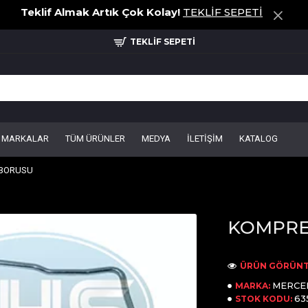
Teklif Almak Artık Çok Kolay!
TEKLİF SEPETİ
TEKLİF SEPETİ
MARKALAR
TÜM ÜRÜNLER
MEDYA
İLETİŞİM
KATALOG
 BORUSU
KOMPRE
ÜRÜN GÖRÜNT
MERCE
MARKA:
63
STOK KODU: