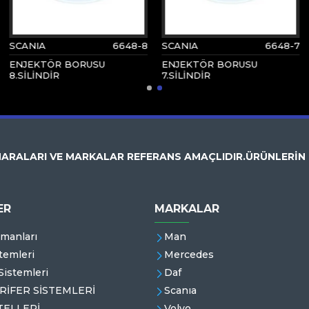
SCANIA
6648-8
SCANIA
6648-7
ENJEKTÖR BORUSU
ENJEKTÖR BORUSU
8.SİLİNDİR
7.SİLİNDİR
ARALARI VE MARKALAR REFERANS AMAÇLIDIR.ÜRÜNLERİN
ER
MARKALAR
emanları
Man
temleri
Mercedes
istemleri
Daf
RİFER SİSTEMLERİ
Scanıa
ELLERİ
Volvo