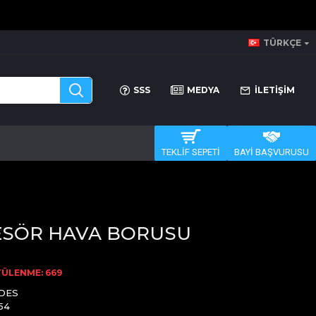
TÜRKÇE
SSS
MEDYA
İLETİŞİM
TEKLİF SEPETİ
BAYİ BAŞVURUSU
SÖR HAVA BORUSU
ÜLENME: 669
DES
54