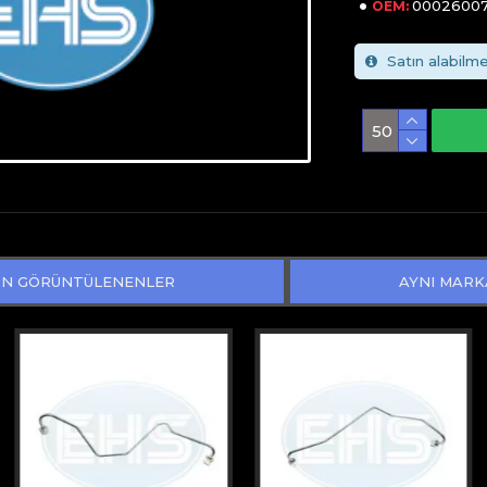
00026007
OEM:
Satın alabilme
N GÖRÜNTÜLENENLER
AYNI MARK