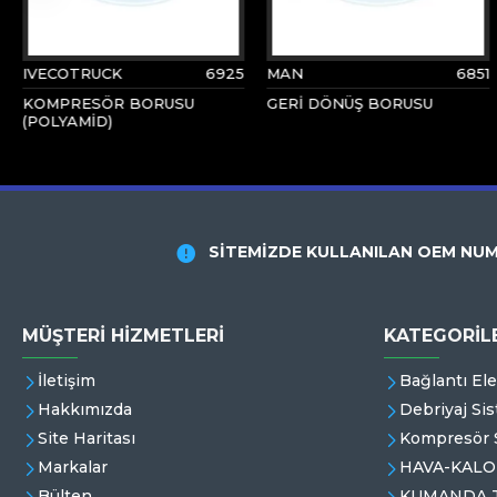
IVECOTRUCK
6925
MAN
6851
KOMPRESÖR BORUSU
GERİ DÖNÜŞ BORUSU
(POLYAMİD)
SİTEMİZDE KULLANILAN OEM NUM
MÜŞTERI HIZMETLERI
KATEGORİL
İletişim
Bağlantı El
Hakkımızda
Debriyaj Sis
Site Haritası
Kompresör S
Markalar
HAVA-KALO
Bülten
KUMANDA T