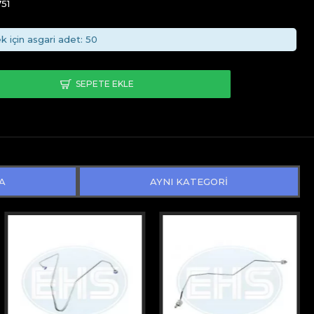
51
k için asgari adet: 50
SEPETE EKLE
A
AYNI KATEGORİ