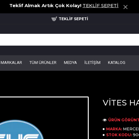
Teklif Almak Artık Çok Kolay!
TEKLİF SEPETİ
TEKLİF SEPETİ
MARKALAR
TÜM ÜRÜNLER
MEDYA
İLETİŞİM
KATALOG
VİTES H
ÜRÜN GÖRÜNT
MERCE
MARKA:
90
STOK KODU: