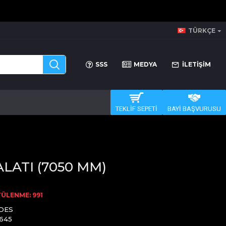
TÜRKÇE
SSS
MEDYA
İLETİŞİM
TEKLİF SEPETİ
BAYİ BAŞVURUSU
ALATI (7050 MM)
ÜLENME: 991
DES
645