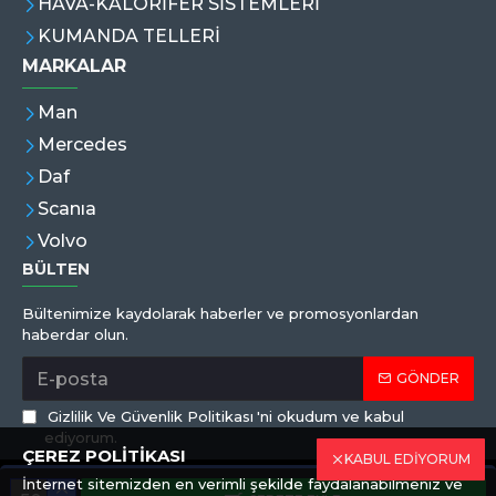
HAVA-KALORİFER SİSTEMLERİ
KUMANDA TELLERİ
MARKALAR
Man
Mercedes
Daf
Scanıa
Volvo
BÜLTEN
Bültenimize kaydolarak haberler ve promosyonlardan
haberdar olun.
GÖNDER
Gizlilik Ve Güvenlik Politikası
'ni okudum ve kabul
ediyorum.
ÇEREZ POLİTİKASI
KABUL EDİYORUM
İnternet sitemizden en verimli şekilde faydalanabilmeniz ve