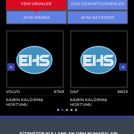
YENİ ÜRÜNLER
SON GÖRÜNTÜLENENLER
AYNI MARKA
AYNI KATEGORİ
VOLVO
6749
DAF
6825
KABİN KALDIRMA
KABİN KALDIRMA
HORTUMU
HORTUMU
SİTEMİZDE KULLANILAN OEM NUMARALARI