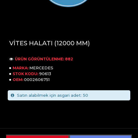
VİTES HALATI (12000 MM)
ÜRÜN GÖRÜNTÜLENME: 882
MERCEDES
MARKA:
90613
STOK KODU:
0002606751
OEM:
Satın alabilmek için asgari adet: 50