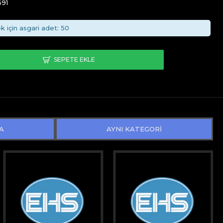
91
k için asgari adet: 50
SEPETE EKLE
A
AYNI KATEGORİ