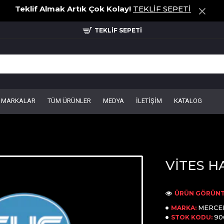
Teklif Almak Artık Çok Kolay!
TEKLİF SEPETİ
TEKLİF SEPETİ
MARKALAR
TÜM ÜRÜNLER
MEDYA
İLETİŞİM
KATALOG
VİTES HA
ÜRÜN GÖRÜNT
MERCE
MARKA:
90
STOK KODU: