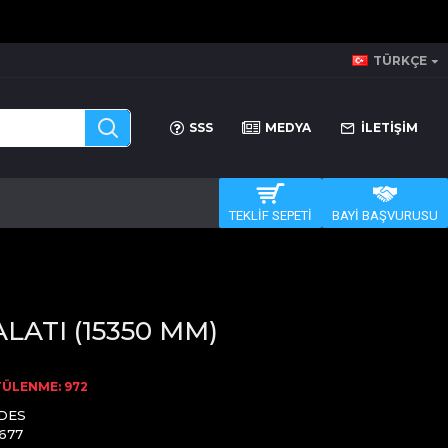
TÜRKÇE
SSS
MEDYA
İLETİŞİM
TEKLİF SEPETİ
BAYİ BAŞVURUSU
LATI (15350 MM)
ÜLENME: 972
DES
677