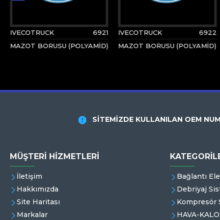
IVECOTRUCK
6921
IVECOTRUCK
6922
MAZOT BORUSU (POLYAMİD)
MAZOT BORUSU (POLYAMİD)
SİTEMİZDE KULLANILAN OEM NUM
MÜŞTERI HIZMETLERI
KATEGORİL
İletişim
Bağlantı El
Hakkımızda
Debriyaj Sis
Site Haritası
Kompresör S
Markalar
HAVA-KALO