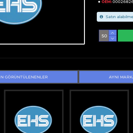
00026826
OEM:
Satın alabilme
N GÖRÜNTÜLENENLER
AYNI MARK