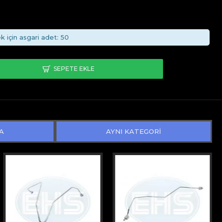
k için asgari adet: 50
SEPETE EKLE
A
AYNI KATEGORİ