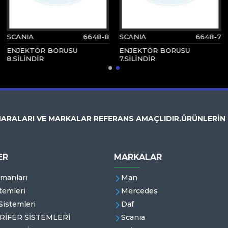
SCANIA
6648-8
SCANIA
6648-7
ENJEKTÖR BORUSU
ENJEKTÖR BORUSU
8.SİLİNDİR
7.SİLİNDİR
ARALARI VE MARKALAR REFERANS AMAÇLIDIR.ÜRÜNLERİN
ER
MARKALAR
emanları
Man
temleri
Mercedes
istemleri
Daf
RİFER SİSTEMLERİ
Scanıa