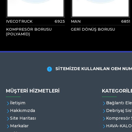
IVECOTRUCK
6925
MAN
6851
KOMPRESÖR BORUSU
GERİ DÖNÜŞ BORUSU
(POLYAMİD)
SİTEMİZDE KULLANILAN OEM NUM
MÜŞTERI HIZMETLERI
KATEGORİL
İletişim
Bağlantı El
Hakkımızda
Debriyaj Sis
Site Haritası
Kompresör S
Markalar
HAVA-KALO