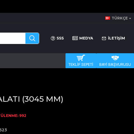
TÜRKÇE
SSS
MEDYA
İLETİŞİM
TEKLİF SEPETİ
BAYİ BAŞVURUSU
ALATI (3045 MM)
ÜLENME: 992
523