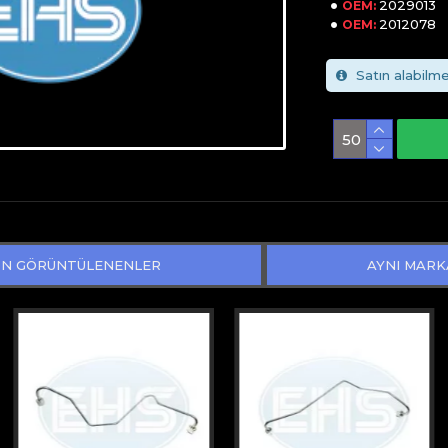
2029013
OEM:
2012078
OEM:
Satın alabilme
N GÖRÜNTÜLENENLER
AYNI MARK