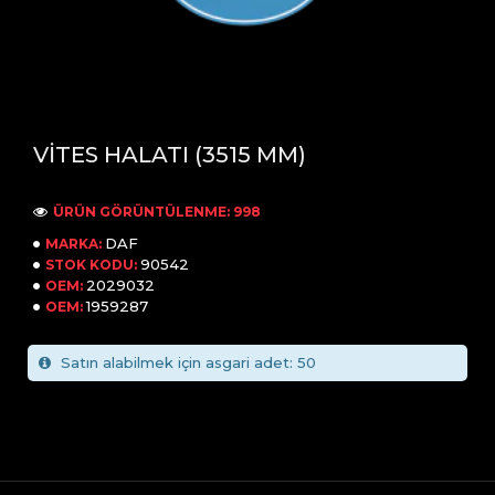
VİTES HALATI (3515 MM)
ÜRÜN GÖRÜNTÜLENME: 998
DAF
MARKA:
90542
STOK KODU:
2029032
OEM:
1959287
OEM:
Satın alabilmek için asgari adet: 50