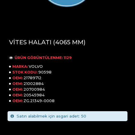
VİTES HALATI (4065 MM)
ÜRÜN GÖRÜNTÜLENME: 1129
VOLVO
MARKA:
90598
STOK KODU:
21789712
OEM:
21002884
OEM:
20700984
OEM:
20545984
OEM:
ZG.21349-0008
OEM:
Satın alabilmek için asgari adet: 50