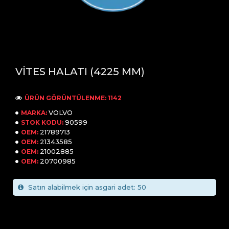
VİTES HALATI (4225 MM)
ÜRÜN GÖRÜNTÜLENME: 1142
VOLVO
MARKA:
90599
STOK KODU:
21789713
OEM:
21343585
OEM:
21002885
OEM:
20700985
OEM:
Satın alabilmek için asgari adet: 50