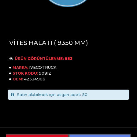
VİTES HALATI ( 9350 MM)
ÜRÜN GÖRÜNTÜLENME: 883
IVECOTRUCK
MARKA:
90812
STOK KODU:
42534906
OEM:
Satın alabilmek için asgari adet: 50