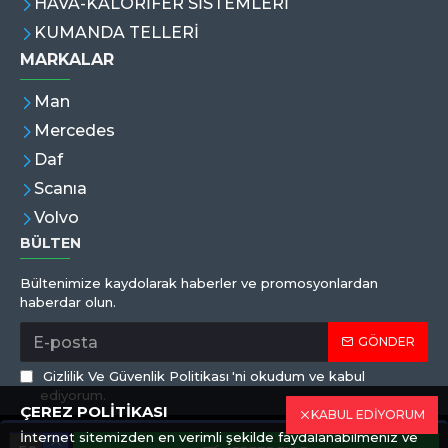
HAVA-KALORİFER SİSTEMLERİ
KUMANDA TELLERİ
MARKALAR
Man
Mercedes
Daf
Scanıa
Volvo
BÜLTEN
Bültenimize kaydolarak haberler ve promosyonlardan
haberdar olun.
GÖNDER
Gizlilik Ve Güvenlik Politikası
'ni okudum ve kabul
ediyorum.
ÇEREZ POLİTİKASI
KABUL EDİYORUM
İnternet sitemizden en verimli şekilde faydalanabilmeniz ve