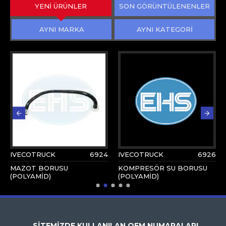
YENİ ÜRÜNLER
SON GÖRÜNTÜLENENLER
AYNI MARKA
AYNI KATEGORİ
IVECOTRUCK
6924
IVECOTRUCK
6926
MAZOT BORUSU
KOMPRESÖR SU BORUSU
(POLYAMİD)
(POLYAMİD)
SİTEMİZDE KULLANILAN OEM NUMARALARI