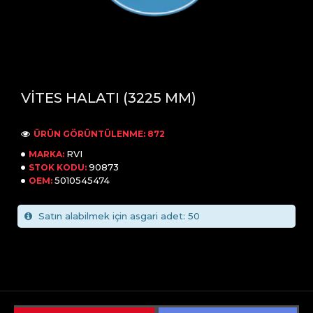
VİTES HALATI (3225 MM)
ÜRÜN GÖRÜNTÜLENME: 872
RVI
MARKA:
90873
STOK KODU:
5010545474
OEM:
Satın alabilmek için asgari adet: 50