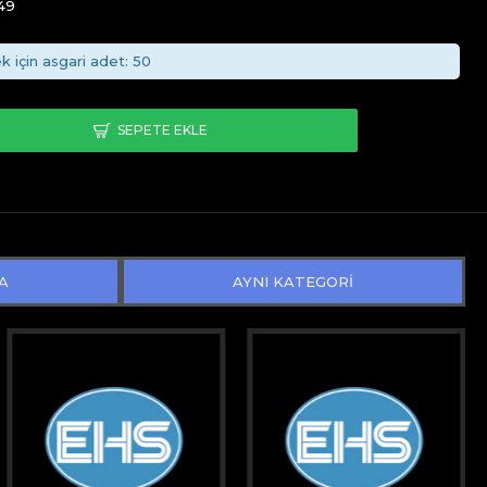
49
k için asgari adet: 50
SEPETE EKLE
A
AYNI KATEGORİ