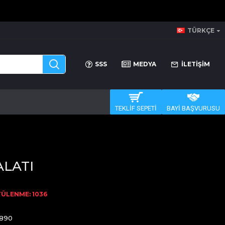
TÜRKÇE
SSS
MEDYA
İLETİŞİM
TEKLİF SEPETİ
BAYİ BAŞVURUSU
ALATI
ÜLENME: 1036
890