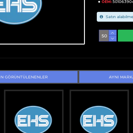
50106390
OEM:
Satın alabilme
N GÖRÜNTÜLENENLER
AYNI MARK