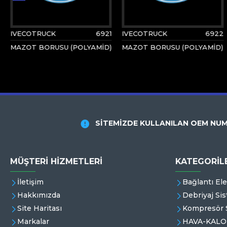
IVECOTRUCK
6921
IVECOTRUCK
6922
MAZOT BORUSU (POLYAMİD)
MAZOT BORUSU (POLYAMİD)
SİTEMİZDE KULLANILAN OEM NUM
MÜŞTERI HIZMETLERI
KATEGORİL
İletişim
Bağlantı El
Hakkımızda
Debriyaj Sis
Site Haritası
Kompresör S
Markalar
HAVA-KALO