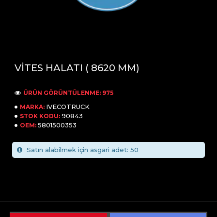
VİTES HALATI ( 8620 MM)
ÜRÜN GÖRÜNTÜLENME: 975
IVECOTRUCK
MARKA:
90843
STOK KODU:
5801500353
OEM:
Satın alabilmek için asgari adet: 50