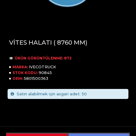
VİTES HALATI ( 8760 MM)
ÜRÜN GÖRÜNTÜLENME: 872
IVECOTRUCK
MARKA:
90845
STOK KODU:
5801500363
OEM:
Satın alabilmek için asgari adet: 50