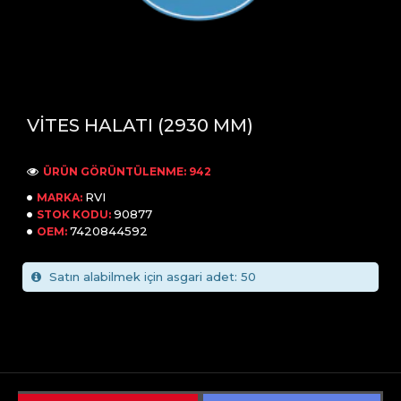
VİTES HALATI (2930 MM)
ÜRÜN GÖRÜNTÜLENME: 942
RVI
MARKA:
90877
STOK KODU:
7420844592
OEM:
Satın alabilmek için asgari adet: 50