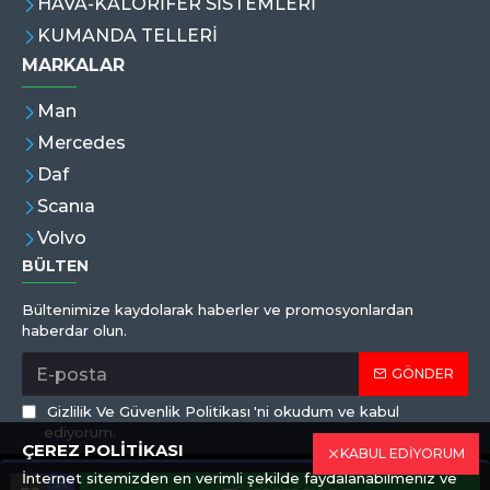
HAVA-KALORİFER SİSTEMLERİ
KUMANDA TELLERİ
MARKALAR
Man
Mercedes
Daf
Scanıa
Volvo
BÜLTEN
Bültenimize kaydolarak haberler ve promosyonlardan
haberdar olun.
GÖNDER
Gizlilik Ve Güvenlik Politikası
'ni okudum ve kabul
ediyorum.
ÇEREZ POLİTİKASI
KABUL EDİYORUM
İnternet sitemizden en verimli şekilde faydalanabilmeniz ve