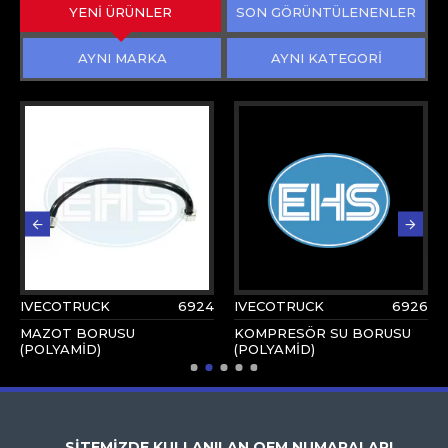
YENİ ÜRÜNLER
SON GÖRÜNTÜLENENLER
AYNI MARKA
AYNI KATEGORİ
IVECOTRUCK
6924
IVECOTRUCK
6926
MAZOT BORUSU
KOMPRESÖR SU BORUSU
(POLYAMİD)
(POLYAMİD)
SİTEMİZDE KULLANILAN OEM NUMARALARI