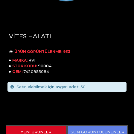
VİTES HALATI
ÜRÜN GÖRÜNTÜLENME: 933
RVI
MARKA:
90884
STOK KODU:
7420955084
OEM:
Satın alabilmek için asgari adet: 50
YENİ ÜRÜNLER
SON GÖRÜNTÜLENENLER