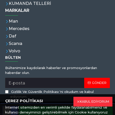
KUMANDA TELLERİ
MARKALAR
Man
Mercedes
Daf
Scanıa
Volvo
BÜLTEN
Bültenimize kaydolarak haberler ve promosyonlardan
haberdar olun.
GÖNDER
Gizlilik Ve Güvenlik Politikası
'ni okudum ve kabul
ediyorum.
ÇEREZ POLİTİKASI
KABUL EDİYORUM
İnternet sitemizden en verimli şekilde faydalanabilmeniz ve
Copyright © 2019,Eren Hortum, Tüm Hakları Saklıdır
SEPETE EKLE
kullanıcı deneyiminizi geliştirebilmek için Cookie kullanıyoruz