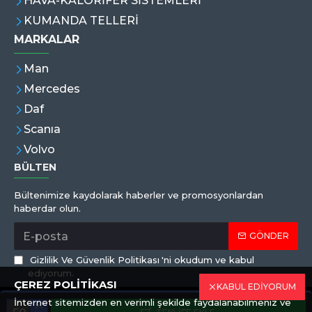
HAVA-KALORİFER SİSTEMLERİ
KUMANDA TELLERİ
MARKALAR
Man
Mercedes
Daf
Scanıa
Volvo
BÜLTEN
Bültenimize kaydolarak haberler ve promosyonlardan
haberdar olun.
GÖNDER
Gizlilik Ve Güvenlik Politikası
'ni okudum ve kabul
ediyorum.
ÇEREZ POLİTİKASI
KABUL EDİYORUM
İnternet sitemizden en verimli şekilde faydalanabilmeniz ve