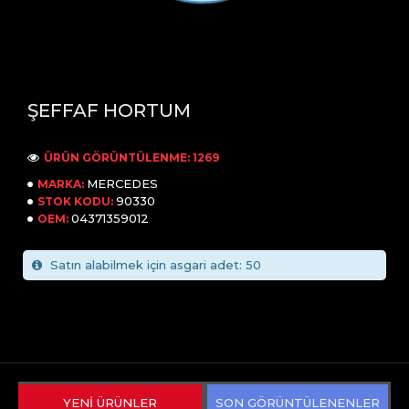
ŞEFFAF HORTUM
ÜRÜN GÖRÜNTÜLENME: 1269
MERCEDES
MARKA:
90330
STOK KODU:
04371359012
OEM:
Satın alabilmek için asgari adet: 50
YENİ ÜRÜNLER
SON GÖRÜNTÜLENENLER