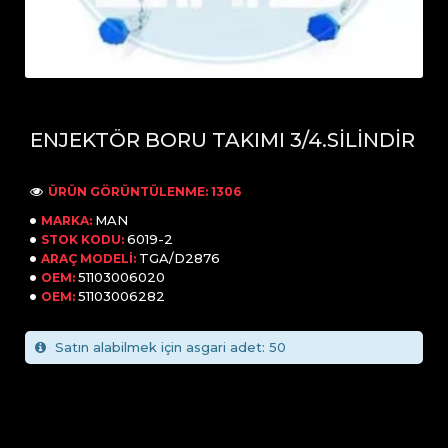
ENJEKTÖR BORU TAKIMI 3/4.SİLİNDİR
ÜRÜN GÖRÜNTÜLENME: 1306
MAN
MARKA:
6019-2
STOK KODU:
TGA/D2876
ARAÇ MODELI:
51103006020
OEM:
51103006282
OEM:
Satın alabilmek için asgari adet: 50