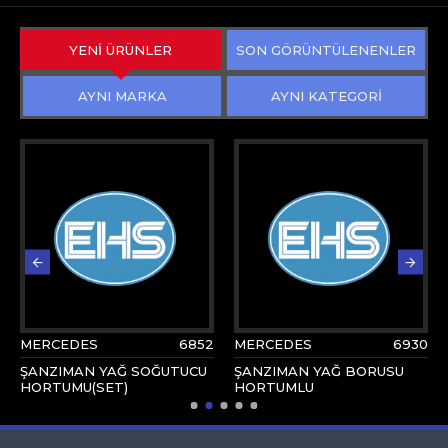
YENİ ÜRÜNLER
SON GÖRÜNTÜLENENLER
AYNI MARKA
AYNI KATEGORİ
MERCEDES
6852
MERCEDES
6930
ŞANZIMAN YAĞ SOĞUTUCU
ŞANZIMAN YAĞ BORUSU
HORTUMU(SET)
HORTUMLU