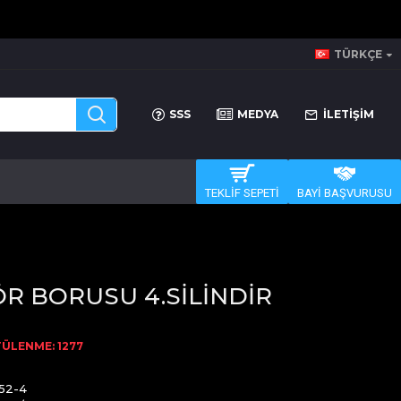
TÜRKÇE
SSS
MEDYA
İLETİŞİM
TEKLİF SEPETİ
BAYİ BAŞVURUSU
R BORUSU 4.SİLİNDİR
ÜLENME: 1277
52-4