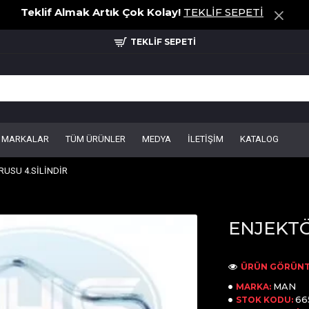
Teklif Almak Artık Çok Kolay!
TEKLİF SEPETİ
TEKLİF SEPETİ
MARKALAR
TÜM ÜRÜNLER
MEDYA
İLETİŞİM
KATALOG
USU 4.SİLİNDİR
ENJEKTÖ
ÜRÜN GÖRÜNT
MAN
MARKA:
66
STOK KODU: