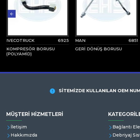
IVECOTRUCK
6925
MAN
6851
KOMPRESÖR BORUSU
GERİ DÖNÜŞ BORUSU
(POLYAMİD)
SİTEMİZDE KULLANILAN OEM NUM
MÜŞTERI HIZMETLERI
KATEGORİL
İletişim
Bağlantı El
Hakkımızda
Debriyaj Sis