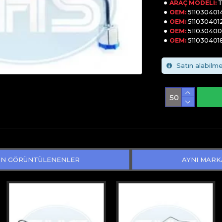
ARAÇ MODELI:
511030401
OEM:
511030401
OEM:
51103040
OEM:
511030401
OEM:
Satın alabilme
N GÖRÜNTÜLENENLER
AYNI MARK