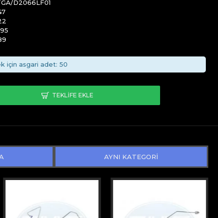
TGA/D2066LF01
47
22
095
89
k için asgari adet: 50
TEKLIFE EKLE
A
AYNI KATEGORİ