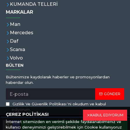
KUMANDA TELLERİ
MARKALAR
Man
Mercedes
Daf
Scanıa
Volvo
BÜLTEN
Bültenimize kaydolarak haberler ve promosyonlardan
haberdar olun.
GÖNDER
Gizlilik Ve Güvenlik Politikası
'ni okudum ve kabul
ediyorum.
ÇEREZ POLİTİKASI
KABUL EDİYORUM
İnternet sitemizden en verimli şekilde faydalanabilmeniz ve
Copyright © 2019,Eren Hortum, Tüm Hakları Saklıdır
SEPETE EKLE
kullanıcı deneyiminizi geliştirebilmek için Cookie kullanıyoruz