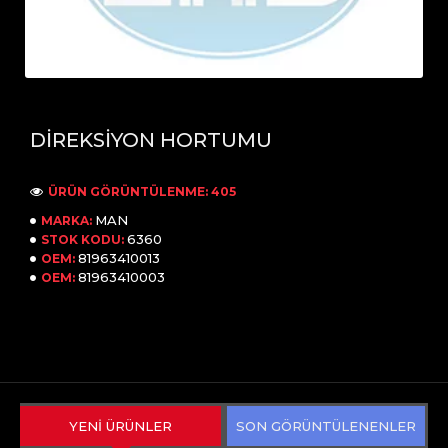
DİREKSİYON HORTUMU
ÜRÜN GÖRÜNTÜLENME: 405
MAN
MARKA:
6360
STOK KODU:
81963410013
OEM:
81963410003
OEM:
YENİ ÜRÜNLER
SON GÖRÜNTÜLENENLER