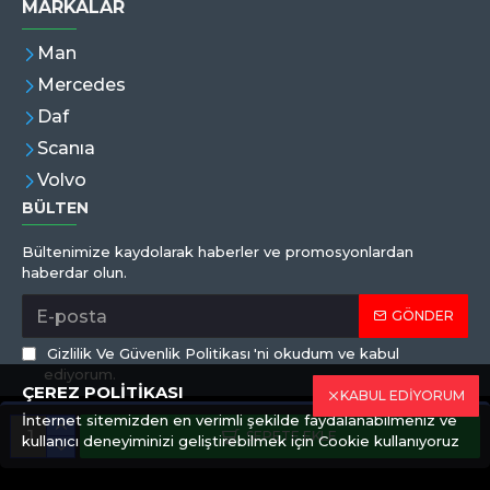
MARKALAR
Man
Mercedes
Daf
Scanıa
Volvo
BÜLTEN
Bültenimize kaydolarak haberler ve promosyonlardan
haberdar olun.
GÖNDER
Gizlilik Ve Güvenlik Politikası
'ni okudum ve kabul
ediyorum.
ÇEREZ POLİTİKASI
KABUL EDİYORUM
İnternet sitemizden en verimli şekilde faydalanabilmeniz ve
Copyright © 2019,Eren Hortum, Tüm Hakları Saklıdır
SEPETE EKLE
kullanıcı deneyiminizi geliştirebilmek için Cookie kullanıyoruz