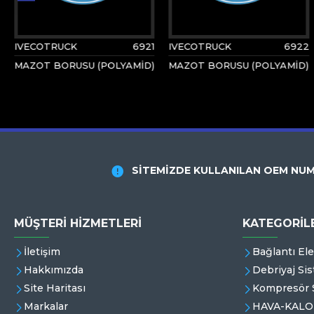
IVECOTRUCK
6921
IVECOTRUCK
6922
MAZOT BORUSU (POLYAMİD)
MAZOT BORUSU (POLYAMİD)
SİTEMİZDE KULLANILAN OEM NUM
MÜŞTERI HIZMETLERI
KATEGORİL
İletişim
Bağlantı El
Hakkımızda
Debriyaj Sis
Site Haritası
Kompresör S
Markalar
HAVA-KALO