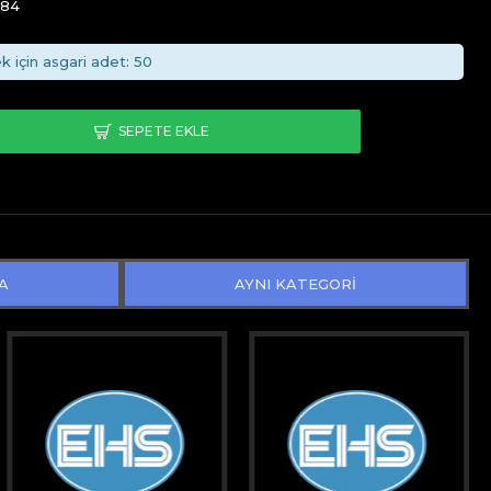
484
k için asgari adet: 50
SEPETE EKLE
A
AYNI KATEGORİ