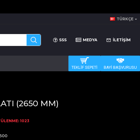
TÜRKÇE
SSS
MEDYA
İLETİŞİM
TEKLİF SEPETİ
BAYİ BAŞVURUSU
ATI (2650 MM)
ÜLENME: 1023
500