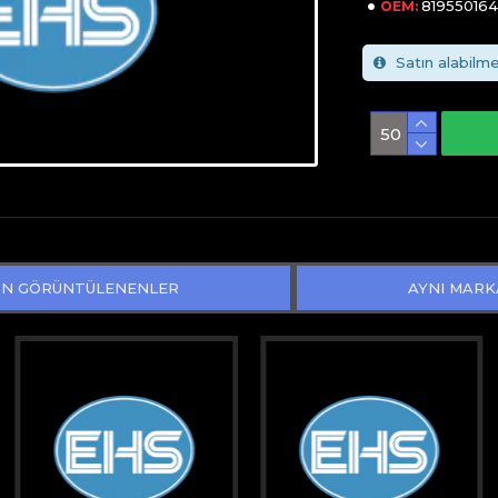
81955016
OEM:
Satın alabilme
N GÖRÜNTÜLENENLER
AYNI MARK