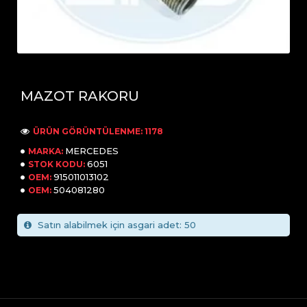
MAZOT RAKORU
ÜRÜN GÖRÜNTÜLENME: 1178
MERCEDES
MARKA:
6051
STOK KODU:
915011013102
OEM:
504081280
OEM:
Satın alabilmek için asgari adet: 50